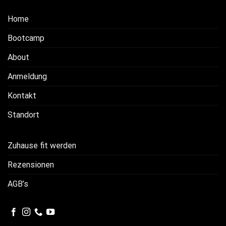
Home
Bootcamp
About
Anmeldung
Kontakt
Standort
Zuhause fit werden
Rezensionen
AGB’s