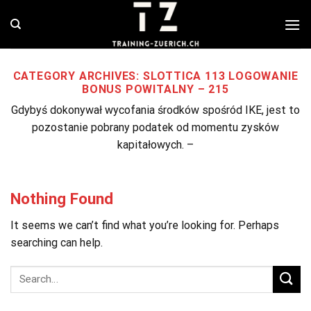
Skip
to
content
CATEGORY ARCHIVES:
SLOTTICA 113 LOGOWANIE
BONUS POWITALNY – 215
Gdybyś dokonywał wycofania środków spośród IKE, jest to
pozostanie pobrany podatek od momentu zysków
kapitałowych. –
Nothing Found
It seems we can’t find what you’re looking for. Perhaps
searching can help.