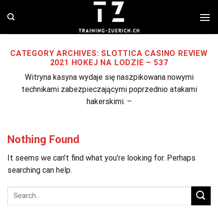
Skip
to
content
CATEGORY ARCHIVES:
SLOTTICA CASINO REVIEW
2021 HOKEJ NA LODZIE – 537
Witryna kasyna wydaje się naszpikowana nowymi
technikami zabezpieczającymi poprzednio atakami
hakerskimi. –
Nothing Found
It seems we can’t find what you’re looking for. Perhaps
searching can help.